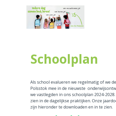
Home
Onze school
Schoolplan
Praktische informatie
Medezeggenschap
Als school evalueren we regelmatig of we 
Vacatures
Polsstok mee in de nieuwste onderwijsontwi
we vastlegden in ons schoolplan 2024-2028.
Ik zoek een school
zien in de dagelijkse praktijken. Onze jaard
zijn hieronder te downloaden en in te zien.