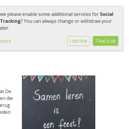
 we please enable some additional services for
Social
 Tracking
? You can always change or withdraw your
ater.
hoose
I decline
That's ok
at De
en die
terug
eiden