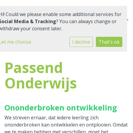
Hi! Could we please enable some additional services for
Social Media & Tracking
? You can always change or
withdraw your consent later.
Home
Let me choose
I decline
That's ok
Onze school
Passend
Praktische informatie
Onderwijs
Medezeggenschap
Vacatures
Ononderbroken ontwikkeling
Ik zoek een school
We streven ernaar, dat iedere leerling zich
ononderbroken kan ontwikkelen en ontplooien. Omdat
we te maken hebben met verschillen, moet het