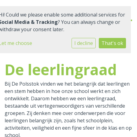
Hi! Could we please enable some additional services for
Social Media & Tracking
? You can always change or
withdraw your consent later.
Home
Let me choose
I decline
That's ok
Onze school
De leerlingraad
Praktische informatie
Bij De Polsstok vinden we het belangrijk dat leerlingen
Medezeggenschap
een stem hebben in hoe onze school werkt en zich
ontwikkelt. Daarom hebben we een leerlingraad,
Vacatures
bestaande uit vertegenwoordigers van verschillende
groepen. Zij denken mee over onderwerpen die voor
Ik zoek een school
leerlingen belangrijk zijn, zoals het schoolplein,
activiteiten, veiligheid en een fijne sfeer in de klas en op
school.